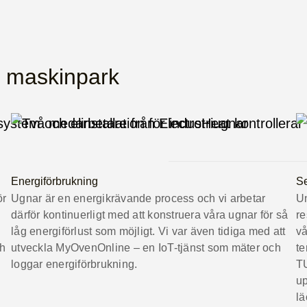
n maskinpark
Energiförbrukning
Se
ör
Ugnar är en energikrävande process och vi arbetar
Un
därför kontinuerligt med att konstruera våra ugnar för så
re
låg energiförlust som möjligt. Vi var även tidiga med att
vå
ch
utveckla MyOvenOnline – en IoT-tjänst som mäter och
te
loggar energiförbrukning.
TU
up
lä