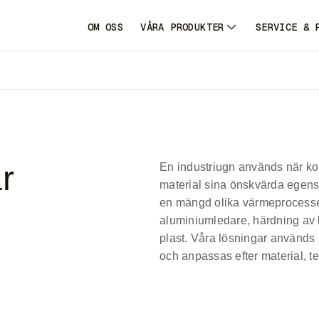
OM OSS
VÅRA PRODUKTER
SERVICE & 
r
En industriugn används när ko
material sina önskvärda egenska
en mängd olika värmeprocesser
aluminiumledare, härdning av ko
plast. Våra lösningar används i
och anpassas efter material, te