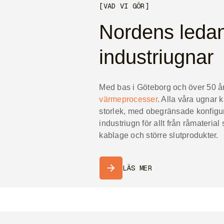
[VAD VI GÖR]
Nordens ledan
industriugnar
Med bas i Göteborg och över 50 år
värmeprocesser
. Alla våra ugna
storlek, med obegränsade konfigura
industriugn för allt från råmateria
kablage och större slutprodukter.
LÄS MER