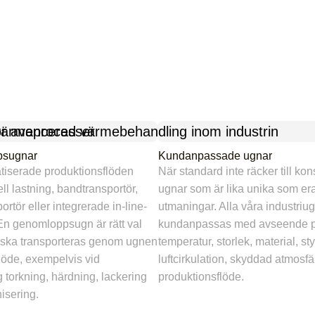
psugnar
Kundanpassade ugnar
tiserade produktionsflöden
När standard inte räcker till kon
l lastning, bandtransportör,
ugnar som är lika unika som er
ortör eller integrerade in-line-
utmaningar. Alla våra industriu
 En genomloppsugn är rätt val
kundanpassas med avseende 
 ska transporteras genom ugnen
temperatur, storlek, material, st
 flöde, exempelvis vid
luftcirkulation, skyddad atmosfä
g torkning, härdning, lackering
produktionsflöde.
nisering.