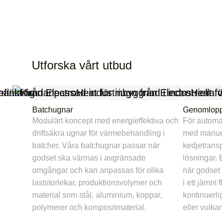
Utforska vårt utbud
Batchugnar
Genomlop
Modulärt koncept med energieffektiva och
För automa
driftsäkra ugnar för värmebehandling i
med manuel
batcher. Våra batchugnar passar när
kedjetransp
godset ska värmas i avgränsade
lösningar.
omgångar och kan anpassas för olika
när godset
laststorlekar, produktionsvolymer och
i ett jämnt
material som stål, aluminium, koppar,
kontinuerli
polymerer och kompositmaterial.
eller vulka