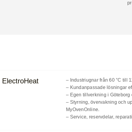
pr
n ElectroHeat
– Industriugnar från 60 °C till 
– Kundanpassade lösningar eft
– Egen tillverkning i Göteborg
– Styrning, övervakning och u
MyOvenOnline.
– Service, reservdelar, repara