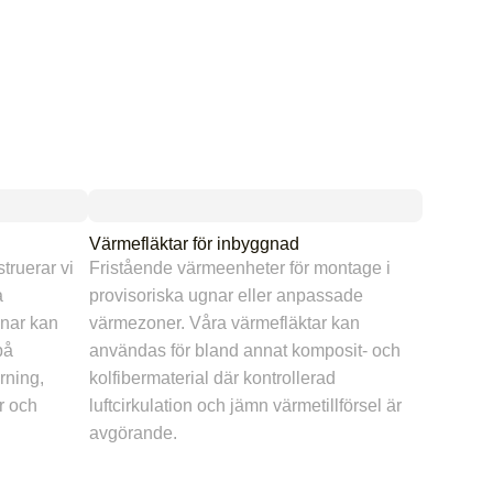
Värmefläktar för inbyggnad
struerar vi
Fristående värmeenheter för montage i
a
provisoriska ugnar eller anpassade
gnar kan
värmezoner. Våra värmefläktar kan
på
användas för bland annat komposit- och
yrning,
kolfibermaterial där kontrollerad
r och
luftcirkulation och jämn värmetillförsel är
avgörande.